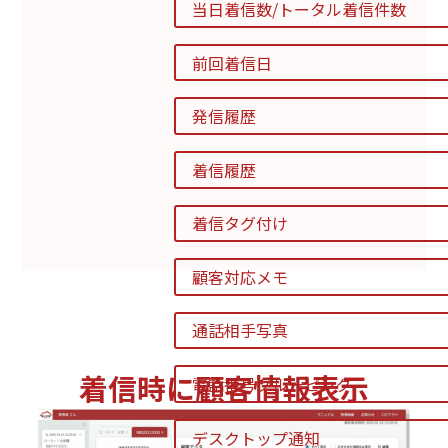
当日着信数/トータル着信件数 
前回着信日 
発信履歴 
着信履歴 
着信タグ付け 
顧客対応メモ 
通話相手写真 
着信時に顧客情報表示
電話番号グルーピング 
デスクトップ通知 