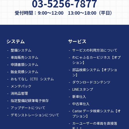
03-5256-7877
受付時間：9:00～12:00 13:00～18:00（平日）
システム
サービス
整備システム
サービスの利用方法について
車両販売システム
わにゃふるカービジネス【オプ
ション】
申請書類システム
部品検索システム【オプショ
鈑金見積システム
ン】
おもてなし（CTI）システム
ダウンロードコンテンツ
メンテパック
LINEスタンプ
消耗品管理
新車仕入
指定整備記録簿電子保存
中古車仕入
アップデートについて
Carise データ検索システム【オ
デモンストレーションについて
プション】
カーユーザーの車両を直接落
札！！