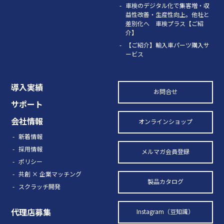
車検のデジタル化で集客増・収
益性改善・生産性向上。他社と
差別化へ 車検プラス【ご紹
介】
【ご紹介】輸入車パーツ購入サ
ービス
導入実績
お問合せ
サポート
会社情報
オンラインショップ
新着情報
採用情報
メルマガ会員登録
ポリシー
共創 × 企業マッチング
製品カタログ
スクラッチ開発
代理店募集
Instagram（豆知識）