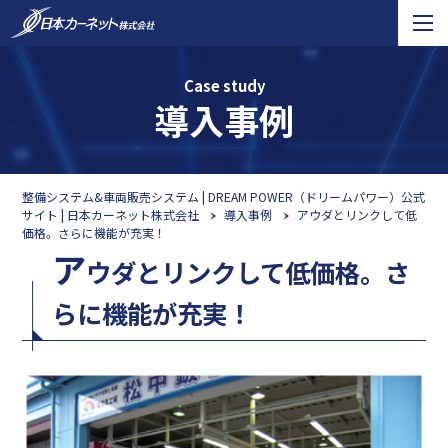
Case study
導入事例
整備システム&車両販売システム | DREAM POWER（ドリームパワー）公式
サイト | 日本カーネット株式会社
導入事例
アウダとリンクして低
価格。さらに機能が充実！
ア
ウダとリンクして低価格。さ
らに機能が充実！