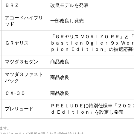
ＢＲＺ
改良モデルを発表
アコードハイブリ
一部改良し発売
ッド
「ＧＲヤリス ＭＯＲＩＺＯ ＲＲ」と「
ＧＲヤリス
ｂａｓｔｉｅｎ Ｏｇｉｅｒ ９ｘ Ｗｏ
ｐｉｏｎ Ｅｄｉｔｉｏｎ」の抽選応募
マツダ３セダン
商品改良
マツダ３ファスト
商品改良
バック
ＣＸ-３０
商品改良
ＰＲＥＬＵＤＥに特別仕様車「２０２７
プレリュード
ｄ Ｅｄｉｔｉｏｎ」を設定し発売
ます。
スケジュールへの反映が遅くなる場合があります。