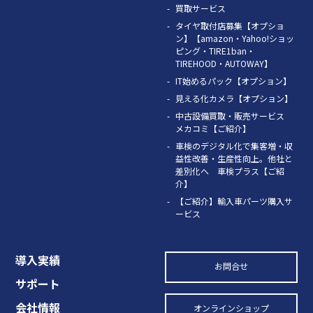
買取サービス
タイヤ取付店募集【オプショ
ン】【amazon・Yahoo!ショッ
ピング・TIRE1ban・
TIREHOOD・AUTOWAY】
IT始めるパック【オプション】
見える化カメラ【オプション】
中古設備買取・販売サービス
メカコミ【ご紹介】
車検のデジタル化で集客増・収
益性改善・生産性向上。他社と
差別化へ 車検プラス【ご紹
介】
【ご紹介】輸入車パーツ購入サ
ービス
導入実績
お問合せ
サポート
会社情報
オンラインショップ