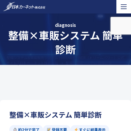
diagnosis
整備×車販システム 簡単
診断
整備システム&車両販売システム | DREAM POWER（ドリームパワー）公式
サイト | 日本カーネット株式会社
整備×車販システム 簡単診断
整備×車販システム 簡単診断
約2分で完了
登録不要
すぐに結果表示