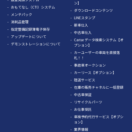
ン】
おもてなし（CTI）システム
ダウンロードコンテンツ
メンテパック
LINEスタンプ
消耗品管理
新車仕入
指定整備記録簿電子保存
中古車仕入
アップデートについて
Carise データ検索システム【オ
デモンストレーションについて
プション】
カーユーザーの車両を直接落
札！！
事故車オークション
カーリース【オプション】
陸送サービス
在庫の販売チャネルに一括登録
中古車保証
リサイクルパーツ
お仕事受託
車検予約代行サービス【オプシ
ョン】
業界情報