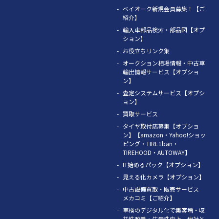
ベイオーク新規会員募集！【ご
紹介】
輸入車部品検索・部品図【オプ
ション】
お役立ちリンク集
オークション相場情報・中古車
輸出情報サービス【オプショ
ン】
査定システムサービス【オプシ
ョン】
買取サービス
タイヤ取付店募集【オプショ
ン】【amazon・Yahoo!ショッ
ピング・TIRE1ban・
TIREHOOD・AUTOWAY】
IT始めるパック【オプション】
見える化カメラ【オプション】
中古設備買取・販売サービス
メカコミ【ご紹介】
車検のデジタル化で集客増・収
益性改善・生産性向上。他社と