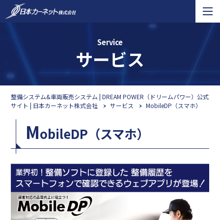
Service
サービス
整備システム&車両販売システム | DREAM POWER（ドリームパワー）公式
サイト | 日本カーネット株式会社
サービス
MobileDP（スマホ）
M
obileDP（スマホ）