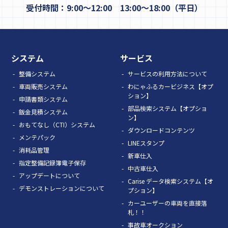
受付時間：9:00～12:00 13:00～18:00（平日）
システム
サービス
整備システム
サービスの利用方法について
車両販売システム
わにゃふるカービジネス【オプ
ション】
申請書類システム
部品検索システム【オプショ
鈑金見積システム
ン】
おもてなし（CTI）システム
ダウンロードコンテンツ
メンテパック
LINEスタンプ
消耗品管理
新車仕入
指定整備記録簿電子保存
中古車仕入
アップデートについて
Carise データ検索システム【オ
デモンストレーションについて
プション】
カーユーザーの車両を直接落
札！！
事故車オークション