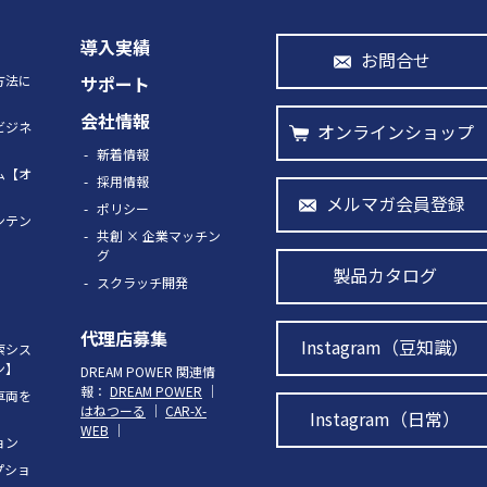
導入実績
お問合せ
方法に
サポート
会社情報
ビジネ
オンラインショップ
】
新着情報
ム【オ
採用情報
メルマガ会員登録
ポリシー
ンテン
共創 × 企業マッチン
グ
製品カタログ
スクラッチ開発
代理店募集
Instagram（豆知識）
検索シス
ン】
DREAM POWER 関連情
報：
DREAM POWER
｜
車両を
はねつーる
｜
CAR-X-
Instagram（日常）
WEB
｜
ョン
プショ