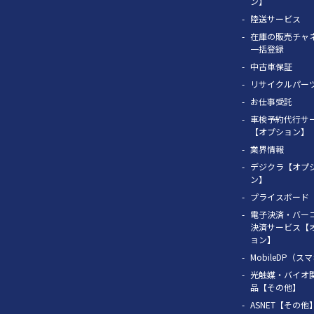
ン】
陸送サービス
在庫の販売チャ
一括登録
中古車保証
リサイクルパー
お仕事受託
車検予約代行サ
【オプション】
業界情報
デジクラ【オプ
ン】
プライスボード
電子決済・バー
決済サービス【
ョン】
MobileDP（ス
光触媒・バイオ
品【その他】
ASNET【その他