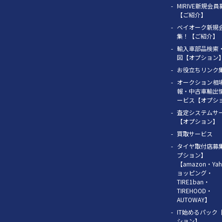
MIRIVE新規会
【ご紹介】
ベイオーク新規
集！【ご紹介】
輸入車部品検索
図【オプション
お役立ちリンク
オークション相
報・中古車輸出
ービス【オプシ
査定システムサ
【オプション】
買取サービス
タイヤ取付店募
プション】
【amazon・Yah
ョッピング・
TIRE1ban・
TIREHOOD・
AUTOWAY】
IT始めるパック
ション】