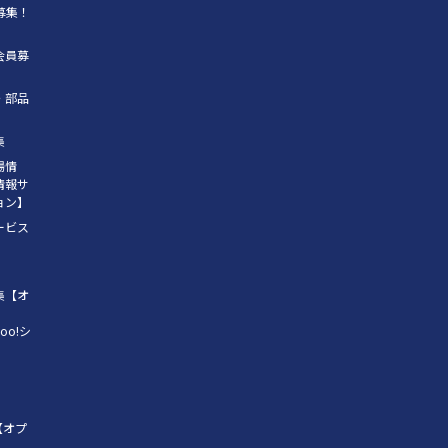
員募集！
会員募
・部品
】
集
場情
情報サ
ョン】
ービス
集【オ
oo!シ
【オプ