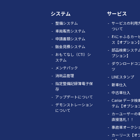
システム
サービス
整備システム
サービスの利用
ついて
車両販売システム
わにゃふるカー
申請書類システム
ス【オプション
鈑金見積システム
部品検索システ
おもてなし（CTI）シ
プション】
ステム
ダウンロードコ
メンテパック
ツ
消耗品管理
LINEスタンプ
指定整備記録簿電子保
新車仕入
存
中古車仕入
アップデートについて
Carise データ
デモンストレーション
テム【オプショ
について
カーユーザーの
直接落札！！
事故車オークシ
カーリース【オ