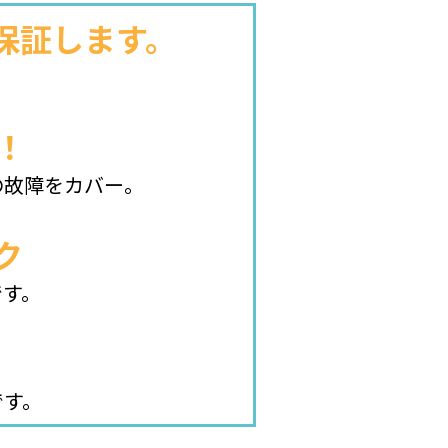
保証します。
！
の故障をカバー。
ク
です。
です。