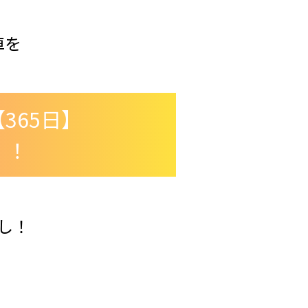
車を
365日】
！！
し！