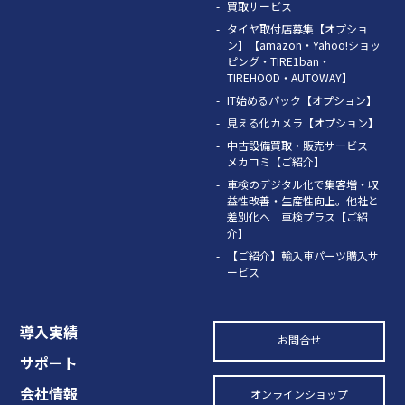
買取サービス
タイヤ取付店募集【オプショ
ン】【amazon・Yahoo!ショッ
ピング・TIRE1ban・
TIREHOOD・AUTOWAY】
IT始めるパック【オプション】
見える化カメラ【オプション】
中古設備買取・販売サービス
メカコミ【ご紹介】
車検のデジタル化で集客増・収
益性改善・生産性向上。他社と
差別化へ 車検プラス【ご紹
介】
【ご紹介】輸入車パーツ購入サ
ービス
導入実績
お問合せ
サポート
会社情報
オンラインショップ