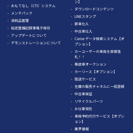
ン】
おもてなし（CTI）システム
ダウンロードコンテンツ
メンテパック
LINEスタンプ
消耗品管理
新車仕入
指定整備記録簿電子保存
中古車仕入
アップデートについて
Carise データ検索システム【オ
デモンストレーションについて
プション】
カーユーザーの車両を直接落
札！！
事故車オークション
カーリース【オプション】
陸送サービス
在庫の販売チャネルに一括登録
中古車保証
リサイクルパーツ
お仕事受託
車検予約代行サービス【オプシ
ョン】
業界情報