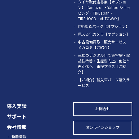
タイヤ取付店募集【オプショ
ン】【amazon・Yahoo!ショッ
ピング・TIRE1ban・
TIREHOOD・AUTOWAY】
IT始めるパック【オプション】
見える化カメラ【オプション】
中古設備買取・販売サービス
メカコミ【ご紹介】
車検のデジタル化で集客増・収
益性改善・生産性向上。他社と
差別化へ 車検プラス【ご紹
介】
【ご紹介】輸入車パーツ購入サ
ービス
導入実績
お問合せ
サポート
会社情報
オンラインショップ
新着情報