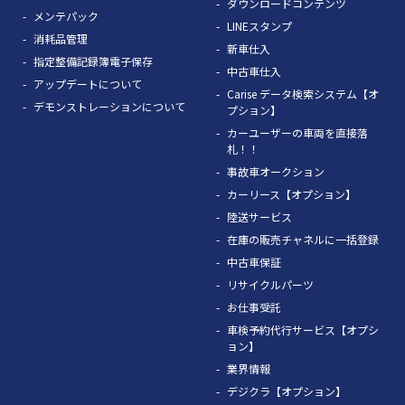
ダウンロードコンテンツ
メンテパック
LINEスタンプ
消耗品管理
新車仕入
指定整備記録簿電子保存
中古車仕入
アップデートについて
Carise データ検索システム【オ
デモンストレーションについて
プション】
カーユーザーの車両を直接落
札！！
事故車オークション
カーリース【オプション】
陸送サービス
在庫の販売チャネルに一括登録
中古車保証
リサイクルパーツ
お仕事受託
車検予約代行サービス【オプシ
ョン】
業界情報
デジクラ【オプション】